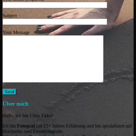
Subject
Your Message
Über mich
Hallo, ich bin Chris Ekko!
Ich bin
Fotograf
mit 15+ Jahren Erfahrung und bin spezialisiert auf
Hochzeits- und Eventfotografie.