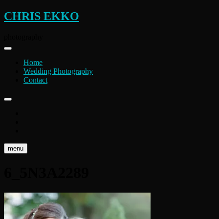
Skip
CHRIS EKKO
to
content
photography
Home
Wedding Photography
Contact
instagram
flickr
facebook
menu
6_5N3A2289