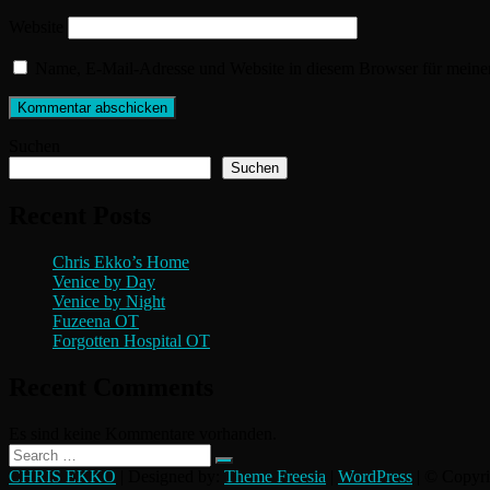
Website
Name, E-Mail-Adresse und Website in diesem Browser für meine
Suchen
Suchen
Recent Posts
Chris Ekko’s Home
Venice by Day
Venice by Night
Fuzeena OT
Forgotten Hospital OT
Recent Comments
Es sind keine Kommentare vorhanden.
Search
…
CHRIS EKKO
| Designed by:
Theme Freesia
|
WordPress
| © Copyrig